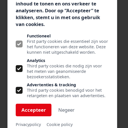
inhoud te tonen en ons verkeer te
Tiktak/Segafredo Zanetti Nederland
analyseren. Door op “Accepteer” te
klikken, stemt u in met ons gebruik
Bezoekadres:
van cookies.
Rouaanstraat 10
9723 CD Groningen
Functioneel
Postadres:
First party cookies die essentieel zijn voor
het functioneren van deze website. Deze
Postbus 115
kunnen niet uitgeschakeld worden.
9700 AC Groningen
Analytics
Third party cookies die nodig zijn voor
Telefoon +31 (0)50 317 63 00
het meten van geanomiseerde
E-mail:
info@tiktak-segafredo.nl
bezoekersstatistieken.
Advertenties & tracking
Third party cookies benodigd voor het
retargeten en plaatsen van advertenties.
Accepteer
Negeer
VOLG ONS OP
Privacypolicy
Cookie policy