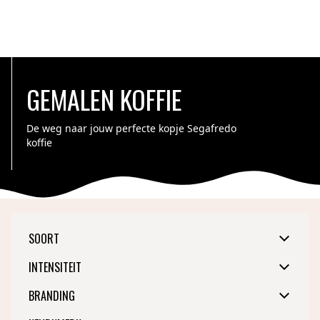
GEMALEN KOFFIE
De weg naar jouw perfecte kopje Segafredo
koffie
SOORT
Bonen
INTENSITEIT
Gemalen
Capsules
Gebalanceerd
BRANDING
Sterk
Intens
Licht