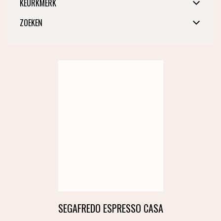
KEURKMERK
Medium
Donker
Fairtrade
ZOEKEN
Rainforest Alliance
BIO
SEGAFREDO ESPRESSO CASA