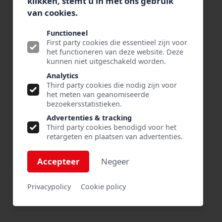
klikken, stemt u in met ons gebruik
Bezoekadres:
van cookies.
Rouaanstraat 10
9723 CD Groningen
Functioneel
Postadres:
First party cookies die essentieel zijn voor
het functioneren van deze website. Deze
Postbus 115
kunnen niet uitgeschakeld worden.
9700 AC Groningen
Analytics
Third party cookies die nodig zijn voor
Telefoon +31 (0)50 317 63 00
het meten van geanomiseerde
E-mail:
info@tiktak-segafredo.nl
bezoekersstatistieken.
Advertenties & tracking
Third party cookies benodigd voor het
retargeten en plaatsen van advertenties.
Accepteer
Negeer
VOLG ONS OP
Privacypolicy
Cookie policy