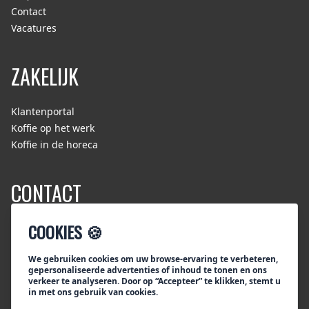
Contact
Vacatures
ZAKELIJK
Klantenportal
Koffie op het werk
Koffie in de horeca
CONTACT
Tiktak/Segafredo Zanetti Nederland
COOKIES 🍪
Bezoekadres:
Rouaanstraat 10
We gebruiken cookies om uw browse-ervaring te verbeteren,
gepersonaliseerde advertenties of inhoud te tonen en ons
9723 CD Groningen
verkeer te analyseren. Door op “Accepteer” te klikken, stemt u
Postadres:
in met ons gebruik van cookies.
Postbus 115