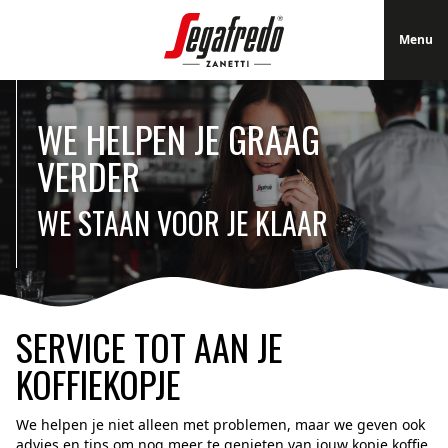
Menu
Menu
WE HELPEN JE GRAAG
VERDER
WE STAAN VOOR JE KLAAR
SERVICE TOT AAN JE
KOFFIEKOPJE
We helpen je niet alleen met problemen, maar we geven ook
advies en tips om nog meer te genieten van jouw kopje koffie.