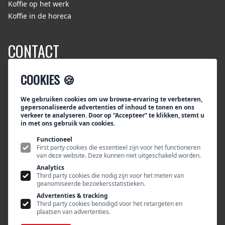
Koffie op het werk
Koffie in de horeca
CONTACT
COOKIES 🍪
Tiktak/Segafredo Zanetti Nederland
Bezoekadres:
Rouaanstraat 10
We gebruiken cookies om uw browse-ervaring te verbeteren,
gepersonaliseerde advertenties of inhoud te tonen en ons
9723 CD Groningen
verkeer te analyseren. Door op “Accepteer” te klikken, stemt u
Postadres:
in met ons gebruik van cookies.
Postbus 115
Functioneel
9700 AC Groningen
First party cookies die essentieel zijn voor het functioneren
van deze website. Deze kunnen niet uitgeschakeld worden.
Telefoon +31 (0)50 317 63 00
Analytics
E-mail:
info@tiktak-segafredo.nl
Third party cookies die nodig zijn voor het meten van
geanomiseerde bezoekersstatistieken.
Advertenties & tracking
Third party cookies benodigd voor het retargeten en
plaatsen van advertenties.