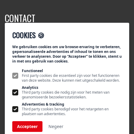
CONTACT
COOKIES 🍪
Tiktak/Segafredo Zanetti Nederland
Bezoekadres:
Rouaanstraat 10
We gebruiken cookies om uw browse-ervaring te verbeteren,
gepersonaliseerde advertenties of inhoud te tonen en ons
9723 CD Groningen
verkeer te analyseren. Door op “Accepteer” te klikken, stemt u
Postadres:
in met ons gebruik van cookies.
Postbus 115
Functioneel
9700 AC Groningen
First party cookies die essentieel zijn voor het functioneren
van deze website. Deze kunnen niet uitgeschakeld worden.
Telefoon +31 (0)50 317 63 00
Analytics
E-mail:
info@tiktak-segafredo.nl
Third party cookies die nodig zijn voor het meten van
geanomiseerde bezoekersstatistieken.
Advertenties & tracking
Third party cookies benodigd voor het retargeten en
plaatsen van advertenties.
VOLG ONS OP
Accepteer
Negeer