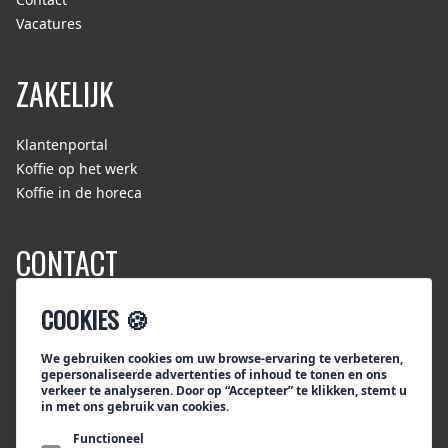
Vacatures
ZAKELIJK
Klantenportal
Koffie op het werk
Koffie in de horeca
CONTACT
COOKIES 🍪
Tiktak/Segafredo Zanetti Nederland
Bezoekadres:
Rouaanstraat 10
We gebruiken cookies om uw browse-ervaring te verbeteren,
gepersonaliseerde advertenties of inhoud te tonen en ons
9723 CD Groningen
verkeer te analyseren. Door op “Accepteer” te klikken, stemt u
Postadres:
in met ons gebruik van cookies.
Postbus 115
Functioneel
9700 AC Groningen